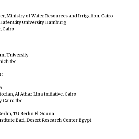
, Ministry of Water Resources and Irrigation, Cairo
 HafenCity University Hamburg
 Cairo
um University
nich tbc
YC
a
orian, Al Athar Lina Initiative, Cairo
 Cairo tbc
rlin, TU Berlin El Gouna
titute Bari, Desert Research Center Egypt