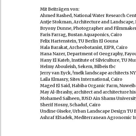
Mit Beiträgen von:
Ahmed Rashed, National Water Research Center
Antje Stokman, Architecture and Landscape,
Bryony Dunne, Photographer and Filmmaker,
Faris Farrag, Bustan Aquaponics, Cairo
Felix Hartenstein, TU Berlin El Gouna
Hala Barakat, Archeobotanist, EIPR, Cairo
Hana Nazer, Department of Geography, Fayo
Hany El Kateb, Institute of Silviculture, TU Mu
Helmy Abouleish, Sekem, Bilbeis tbc
Jerry van Eyck, !melk landscape architects N
Laila Elmasry, Sites International, Cairo
Maged El Said, Habiba Organic Farm, Nuweib
May Al-Ibrashy, architect and architecture hist
Mohamed Salheen, IUSD Ain Shams University
Sherif Hosny, Schaduf, Cairo
Undine Giseke, Urban Landscape Design TU Be
Ashraf ElSadek, Mediterranean Agronomic Ins