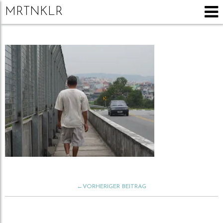
MRTNKLR
←VORHERIGER BEITRAG