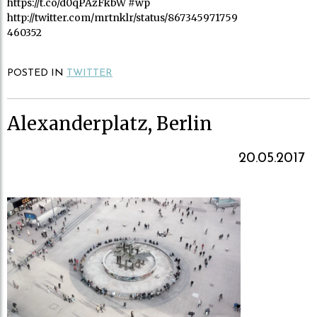
https://t.co/d0qPAzFkbW #wp
http://twitter.com/mrtnklr/status/867345971759
460352
POSTED IN
TWITTER
Alexanderplatz, Berlin
20.05.2017