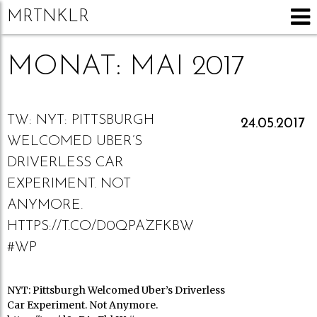
MRTNKLR
MONAT:
MAI 2017
TW:
NYT: PITTSBURGH
24.05.2017
WELCOMED UBER’S
DRIVERLESS CAR
EXPERIMENT. NOT
ANYMORE.
HTTPS://T.CO/D0QPAZFKBW
#WP
NYT: Pittsburgh Welcomed Uber’s Driverless
Car Experiment. Not Anymore.