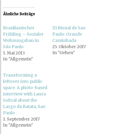
c
c
k
k
,
,
u
u
Ähnliche Beiträge
m
m
ü
a
b
u
e
f
Brasilianischer
XI Bienal de Sao
r
F
T
a
Frühling – Sozialer
Paulo: Grande
w
c
i
e
Wohnungsbau in
Caminhada
t
b
São Paulo
25. Oktober 2017
t
o
e
o
In "Gehen"
1. Mai 2013
r
k
z
z
In "Allgemein"
u
u
t
t
e
e
i
i
Transforming a
l
l
e
e
leftover into public
n
n
(
(
space. A photo-based
W
W
interview with Laura
i
i
r
r
Sobral about the
d
d
i
i
Largo da Batata, Sao
n
n
n
n
Paulo
e
e
1. September 2017
u
u
e
e
In "Allgemein"
m
m
F
F
e
e